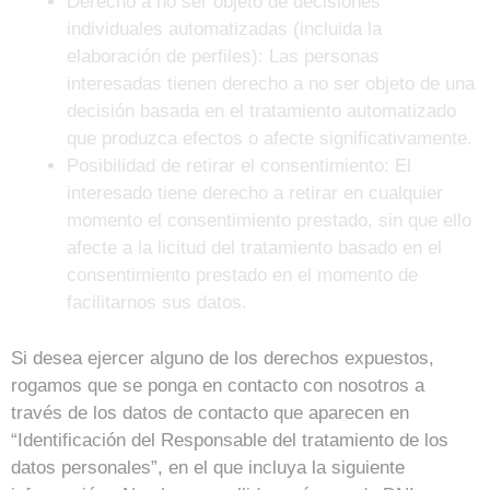
Derecho a no ser objeto de decisiones
individuales automatizadas (incluida la
elaboración de perfiles): Las personas
interesadas tienen derecho a no ser objeto de una
decisión basada en el tratamiento automatizado
que produzca efectos o afecte significativamente.
Posibilidad de retirar el consentimiento: El
interesado tiene derecho a retirar en cualquier
momento el consentimiento prestado, sin que ello
afecte a la licitud del tratamiento basado en el
consentimiento prestado en el momento de
facilitarnos sus datos.
Si desea ejercer alguno de los derechos expuestos,
rogamos que se ponga en contacto con nosotros a
través de los datos de contacto que aparecen en
“Identificación del Responsable del tratamiento de los
datos personales”, en el que incluya la siguiente