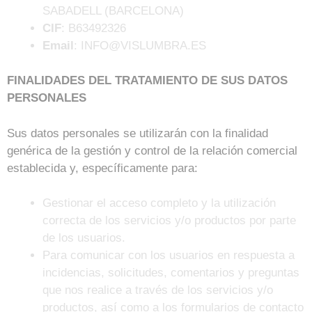
SABADELL (BARCELONA)
CIF
: B63492326
Email
: INFO@VISLUMBRA.ES
FINALIDADES DEL TRATAMIENTO DE SUS DATOS
PERSONALES
Sus datos personales se utilizarán con la finalidad
genérica de la gestión y control de la relación comercial
establecida y, específicamente para:
Gestionar el acceso completo y la utilización
correcta de los servicios y/o productos por parte
de los usuarios.
Para comunicar con los usuarios en respuesta a
incidencias, solicitudes, comentarios y preguntas
que nos realice a través de los servicios y/o
productos, así como a los formularios de contacto