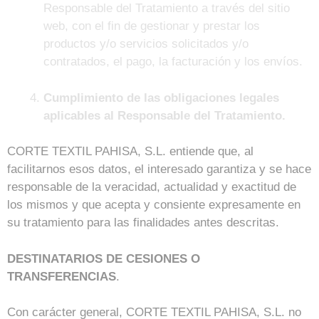
Responsable del Tratamiento a través del sitio
web, con el fin de gestionar y prestar los
productos y/o servicios solicitados y/o
contratados, el pago, la facturación y los envíos.
Cumplimiento de las obligaciones legales
aplicables al Responsable del Tratamiento.
CORTE TEXTIL PAHISA, S.L. entiende que, al
facilitarnos esos datos, el interesado garantiza y se hace
responsable de la veracidad, actualidad y exactitud de
los mismos y que acepta y consiente expresamente en
su tratamiento para las finalidades antes descritas.
DESTINATARIO
S DE CESIONES O
TRANSFERENCIAS
.
Con carácter general, CORTE TEXTIL PAHISA, S.L. no