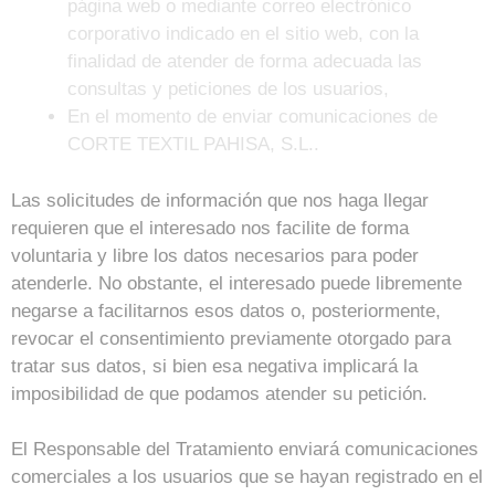
página web o mediante correo electrónico
corporativo indicado en el sitio web, con la
finalidad de atender de forma adecuada las
consultas y peticiones de los usuarios,
En el momento de enviar comunicaciones de
CORTE TEXTIL PAHISA, S.L..
Las solicitudes de información que nos haga llegar
requieren que el interesado nos facilite de forma
voluntaria y libre los datos necesarios para poder
atenderle. No obstante, el interesado puede libremente
negarse a facilitarnos esos datos o, posteriormente,
revocar el consentimiento previamente otorgado para
tratar sus datos, si bien esa negativa implicará la
imposibilidad de que podamos atender su petición.
El Responsable del Tratamiento enviará comunicaciones
comerciales a los usuarios que se hayan registrado en el